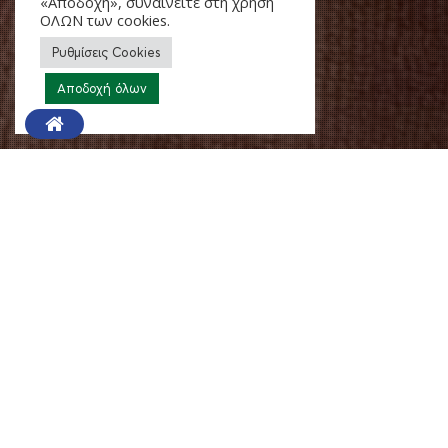
«Αποδοχή», συναινείτε στη χρήση
ΟΛΩΝ των cookies.
Ρυθμίσεις Cookies
ΔΕΙΤΕ ΠΕΡΙΣΣΟΤΕΡΑ
Αποδοχή όλων
Η ΠΕΔ Ηπείρου σε συνεργασία
με τους Δήμους Αρταίων,
Νικολάου Σκουφά, Γεωργίου
Καραϊσκάκη και Δήμο
Κεντρικών Τζουμέρκων έχουν
αναλάβει πρωτοβουλίες για την